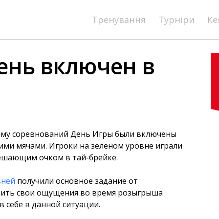
Тренування
Турніри
Ке
ень включен в
амму соревнований День Игры были включены
ими мячами. Игроки на зеленом уровне играли
решающим очком в тай-брейке.
вней
получили основное задание от
дить свои ощущения во время розыгрыша
 себе в данной ситуации.