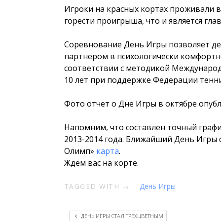
Игроки на красных кортах проживали в
горести проигрыша, что и является гла
Соревнование День Игры позволяет де
партнером в психологически комфортн
соответствии с методикой Междунаро
10 лет при поддержке Федерации тенн
Фото отчет о Дне Игры в октябре опуб
Напомним, что составлен точный граф
2013-2014 года. Ближайший День Игры с
Олимп»
карта
.
Ждем вас на корте.
TAGGED WITH →
День Игры
ДЕНЬ ИГРЫ СТАЛ ТРЕХЦВЕТНЫМ