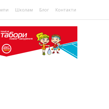
мпи
Школам
Блог
Контакти