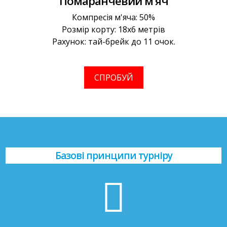
Помаранчевий м'яч
Компресія м'яча: 50%
Розмір корту: 18х6 метрів
Рахунок: тай-брейк до 11 очок.
СПРОБУЙ
Базові принципи турніру